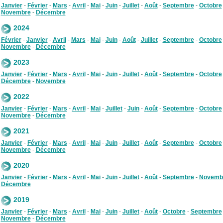
Janvier
-
Février
-
Mars
-
Avril
-
Mai
-
Juin
-
Juillet
-
Août
-
Septembre
-
Octobre
Novembre
-
Décembre
2024
Février
-
Janvier
-
Avril
-
Mars
-
Mai
-
Juin
-
Août
-
Juillet
-
Septembre
-
Octobre
Novembre
-
Décembre
2023
Janvier
-
Février
-
Mars
-
Avril
-
Mai
-
Juin
-
Juillet
-
Août
-
Septembre
-
Octobre
Décembre
-
Novembre
2022
Janvier
-
Février
-
Mars
-
Avril
-
Mai
-
Juillet
-
Juin
-
Août
-
Septembre
-
Octobre
Novembre
-
Décembre
2021
Janvier
-
Février
-
Mars
-
Avril
-
Mai
-
Juin
-
Juillet
-
Août
-
Septembre
-
Octobre
Novembre
-
Décembre
2020
Janvier
-
Février
-
Mars
-
Avril
-
Mai
-
Juin
-
Juillet
-
Août
-
Septembre
-
Novemb
Décembre
2019
Janvier
-
Février
-
Mars
-
Avril
-
Mai
-
Juin
-
Juillet
-
Août
-
Octobre
-
Septembre
Novembre
-
Décembre