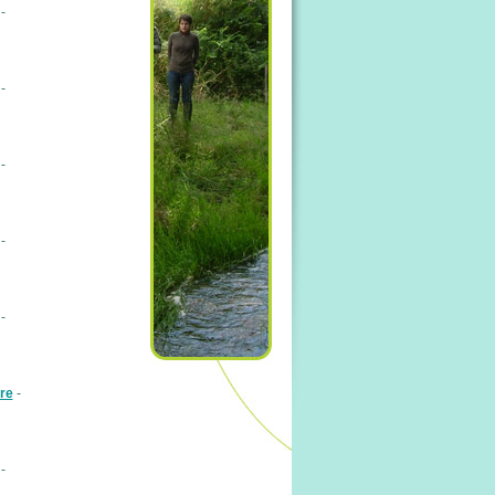
-
-
-
-
-
re
-
-