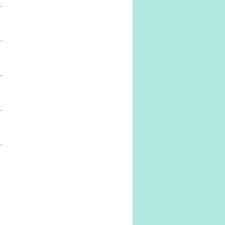
-
-
-
-
-