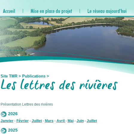
Site TMR
>
Publications
>
Présentation Lettres des rivières
2026
Janvier
-
Février
-
Juillet
-
Mars
-
Avril
-
Mai
-
Juin
-
Juillet
2025